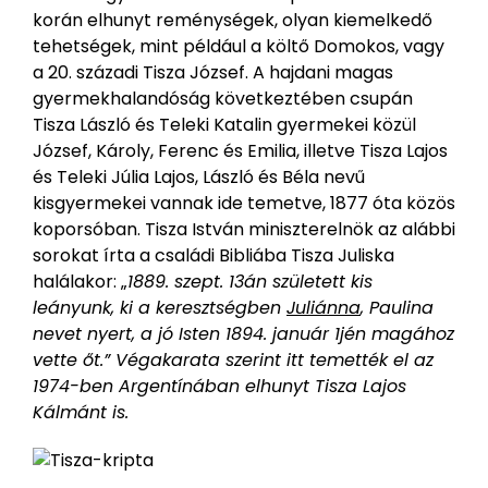
korán elhunyt reménységek, olyan kiemelkedő
tehetségek, mint például a költő Domokos, vagy
a 20. századi Tisza József. A hajdani magas
gyermekhalandóság következtében csupán
Tisza László és Teleki Katalin gyermekei közül
József, Károly, Ferenc és Emilia, illetve Tisza Lajos
és Teleki Júlia Lajos, László és Béla nevű
kisgyermekei vannak ide temetve, 1877 óta közös
koporsóban. Tisza István miniszterelnök az alábbi
sorokat írta a családi Bibliába Tisza Juliska
halálakor: „
1889. szept. 13án született kis
leányunk, ki a keresztségben
Juliánna
, Paulina
nevet nyert, a jó Isten 1894. január 1jén magához
vette őt.” Végakarata szerint itt temették el az
1974-ben Argentínában elhunyt Tisza Lajos
Kálmánt is.