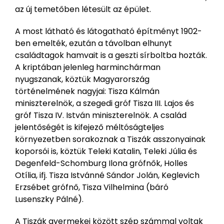
az új temetőben létesült az épület.
A most látható és látogatható építményt 1902-
ben emelték, ezután a távolban elhunyt
családtagok hamvait is a geszti sírboltba hozták.
A kriptában jelenleg harminchárman
nyugszanak, köztük Magyarország
történelmének nagyjai: Tisza Kálmán
miniszterelnök, a szegedi gróf Tisza III. Lajos és
gróf Tisza IV. István miniszterelnök. A család
jelentőségét is kifejező méltóságteljes
környezetben sorakoznak a Tiszák asszonyainak
koporsói is, köztük Teleki Katalin, Teleki Júlia és
Degenfeld-Schomburg Ilona grófnők, Holles
Otília, ifj. Tisza Istvánné Sándor Jolán, Keglevich
Erzsébet grófnő, Tisza Vilhelmina (báró
Lusenszky Pálné).
A Tiszák gyermekei között szép számmal voltak