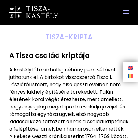
TISZA-KRIPTA
A Tisza család kriptája
A kastélytól a sírboltig néhány perc sétával
juthatunk el. A birtokot visszaszerző Tisza I.
Lászlóról ismert, hogy első geszti éveiben nem
fényes lakhely építésére törekedett. Talán
életének korai végét érezhette, mert amellett,
hogy anyagilag megalapozta családja jövőjét és
támogatta egyháza ügyeit, első nagyobb
kiadásai közé tartozott annak a családi kriptának
a felépítése, amelyben hamarosan eltemették.
A Fekete Geszti Krónika szerint 1764-1769 között,