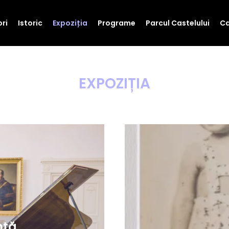
ori
Istoric
Expoziția
Programe
Parcul Castelului
Ca
EXPOZIȚIA
ntă