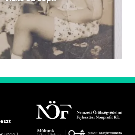
Geszt
 utca 1.