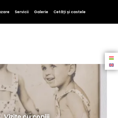
zare
Servicii
Galerie
Cetăți și castele
Vizite cu copiii