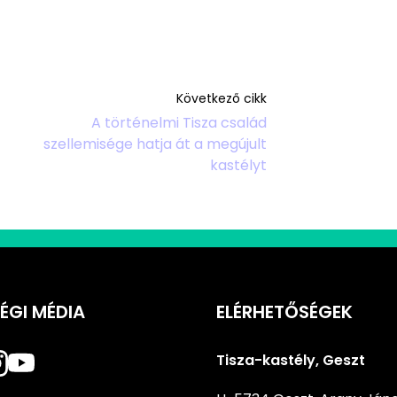
Következő cikk
A történelmi Tisza család
szellemisége hatja át a megújult
kastélyt
ÉGI MÉDIA
ELÉRHETŐSÉGEK
Tisza-kastély, Geszt