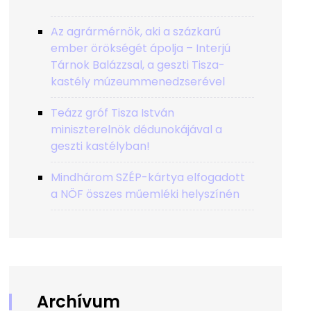
Az agrármérnök, aki a százkarú
ember örökségét ápolja – Interjú
Tárnok Balázzsal, a geszti Tisza-
kastély múzeummenedzserével
Teázz gróf Tisza István
miniszterelnök dédunokájával a
geszti kastélyban!
Mindhárom SZÉP-kártya elfogadott
a NÖF összes műemléki helyszínén
Archívum