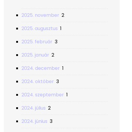
2025. november
2
2025. augusztus
1
2025. február
3
2025. január
2
2024. december
1
2024. október
3
2024. szeptember
1
2024. július
2
2024. június
3