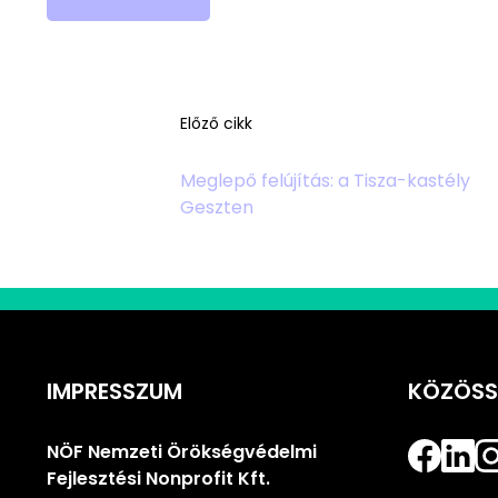
Előző cikk
Meglepő felújítás: a Tisza-kastély
Geszten
IMPRESSZUM
KÖZÖSS
NÖF Nemzeti Örökségvédelmi
Fejlesztési Nonprofit Kft.