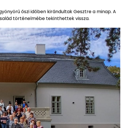
gyönyörű őszi időben kirándultak Gesztre a minap. A
család történelmébe tekinthettek vissza.