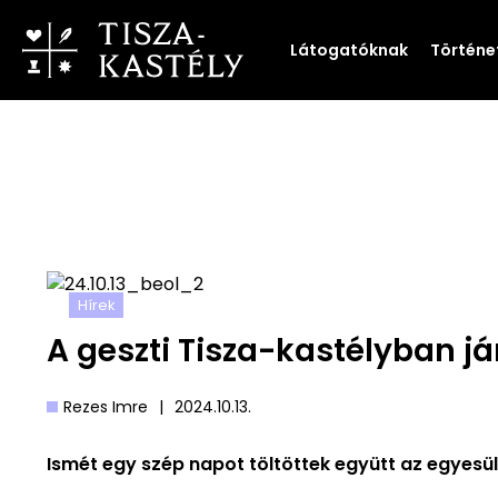
Látogatóknak
Történe
Hírek
A geszti Tisza-kastélyban j
Rezes Imre
|
2024.10.13.
Ismét egy szép napot töltöttek együtt az egyesüle