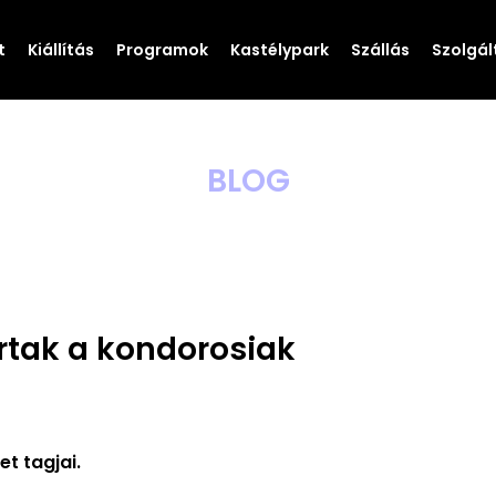
t
Kiállítás
Programok
Kastélypark
Szállás
Szolgál
BLOG
ártak a kondorosiak
t tagjai.