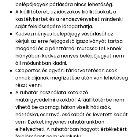
belépőjegyek pótlására nincs lehetőség.
A kiállítóteret, az időszakos kiállításokat, a
kastélykertet és a rendezvényeket mindenki
saját felelősségére látogathatja.
Kedvezményes belépőjegy vásárlásához
kérjük az erre feljogosító igazolványát tartsa
magánál és a pénztárnál mutassa fel. Ennek
hiányában kedvezményes belépőjegyet nem
áll módunkban kiadni.
Csoportos és egyéni tárlatvezetésen csak
annak díjának megfizetése után van lehetőség
részt venni.
A ruhatár használata kötelező
műtárgyvédelmi okokból. A kiállítótérbe nem
vihető be csomag, háton viselt hátizsák,
hátitáska, esernyő, esőkabát és levetett kabát
sem. Ezeket ingyenes ruhatárunkban
elhelyezheti. A ruhatárban hagyott értékekért
felelősséget nem vállalunk!