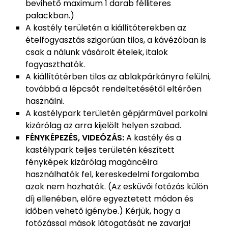
bevihető maximum 1 darab félliteres
palackban.)
A kastély területén a kiállítóterekben az
ételfogyasztás szigorúan tilos, a kávézóban is
csak a nálunk vásárolt ételek, italok
fogyaszthatók.
A kiállítótérben tilos az ablakpárkányra felülni,
továbbá a lépcsőt rendeltetésétől eltérően
használni.
A kastélypark területén gépjárművel parkolni
kizárólag az arra kijelölt helyen szabad.
FÉNYKÉPEZÉS, VIDEÓZÁS:
A kastély és a
kastélypark teljes területén készített
fényképek kizárólag magáncélra
használhatók fel, kereskedelmi forgalomba
azok nem hozhatók. (Az esküvői fotózás külön
díj ellenében, előre egyeztetett módon és
időben vehető igénybe.) Kérjük, hogy a
fotózással mások látogatását ne zavarja!