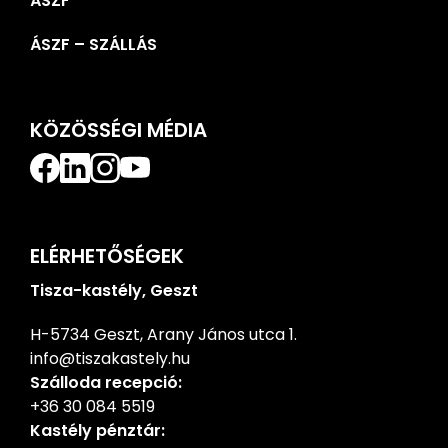
ÁSZF
ÁSZF – SZÁLLÁS
KÖZÖSSÉGI MÉDIA
ELÉRHETŐSÉGEK
Tisza-kastély, Geszt
H-5734 Geszt, Arany János utca 1.
info@tiszakastely.hu
Szálloda recepció:
+36 30 084 5519
Kastély pénztár: