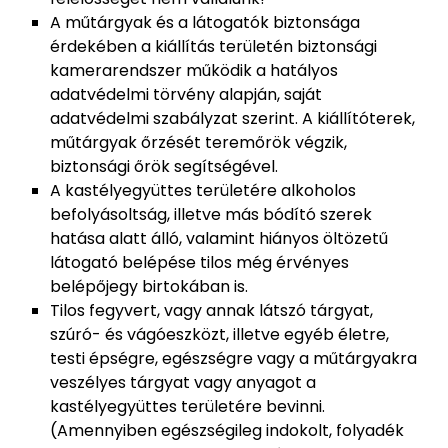
A műtárgyak és a látogatók biztonsága
érdekében a kiállítás területén biztonsági
kamerarendszer működik a hatályos
adatvédelmi törvény alapján, saját
adatvédelmi szabályzat szerint. A kiállítóterek,
műtárgyak őrzését teremőrök végzik,
biztonsági őrök segítségével.
A kastélyegyüttes területére alkoholos
befolyásoltság, illetve más bódító szerek
hatása alatt álló, valamint hiányos öltözetű
látogató belépése tilos még érvényes
belépőjegy birtokában is.
Tilos fegyvert, vagy annak látszó tárgyat,
szúró- és vágóeszközt, illetve egyéb életre,
testi épségre, egészségre vagy a műtárgyakra
veszélyes tárgyat vagy anyagot a
kastélyegyüttes területére bevinni.
(Amennyiben egészségileg indokolt, folyadék