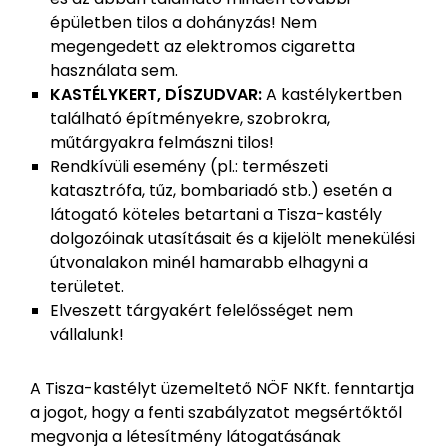
épületben tilos a dohányzás! Nem
megengedett az elektromos cigaretta
használata sem.
KASTÉLYKERT, DÍSZUDVAR:
A kastélykertben
található építményekre, szobrokra,
műtárgyakra felmászni tilos!
Rendkívüli esemény (pl.: természeti
katasztrófa, tűz, bombariadó stb.) esetén a
látogató köteles betartani a Tisza-kastély
dolgozóinak utasításait és a kijelölt menekülési
útvonalakon minél hamarabb elhagyni a
területet.
Elveszett tárgyakért felelősséget nem
vállalunk!
A Tisza-kastélyt üzemeltető NÖF NKft. fenntartja
a jogot, hogy a fenti szabályzatot megsértőktől
megvonja a létesítmény látogatásának