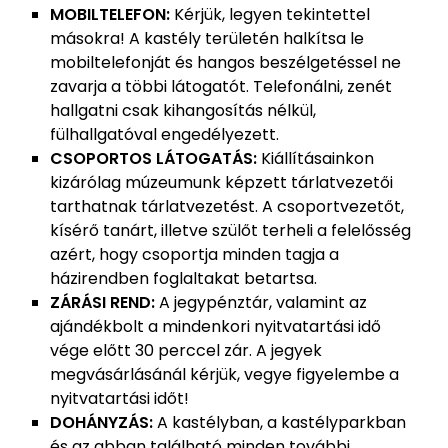
MOBILTELEFON:
Kérjük, legyen tekintettel
másokra! A kastély területén halkítsa le
mobiltelefonját és hangos beszélgetéssel ne
zavarja a többi látogatót. Telefonálni, zenét
hallgatni csak kihangosítás nélkül,
fülhallgatóval engedélyezett.
CSOPORTOS LÁTOGATÁS:
Kiállításainkon
kizárólag múzeumunk képzett tárlatvezetői
tarthatnak tárlatvezetést. A csoportvezetőt,
kísérő tanárt, illetve szülőt terheli a felelősség
azért, hogy csoportja minden tagja a
házirendben foglaltakat betartsa.
ZÁRÁSI REND:
A jegypénztár, valamint az
ajándékbolt a mindenkori nyitvatartási idő
vége előtt 30 perccel zár. A jegyek
megvásárlásánál kérjük, vegye figyelembe a
nyitvatartási időt!
DOHÁNYZÁS:
A kastélyban, a kastélyparkban
és az abban található minden további