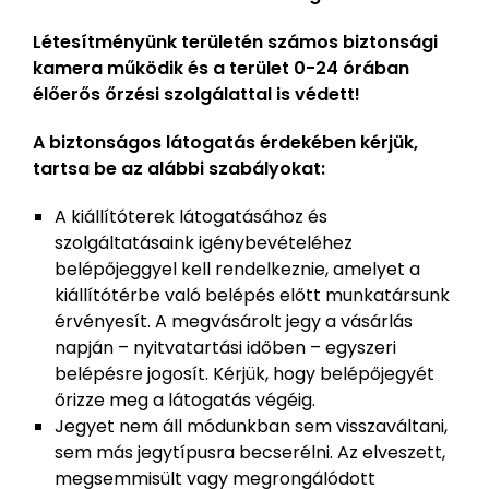
Létesítményünk területén számos biztonsági
kamera működik és a terület 0-24 órában
élőerős őrzési szolgálattal is védett!
A biztonságos látogatás érdekében kérjük,
tartsa be az alábbi szabályokat:
A kiállítóterek látogatásához és
szolgáltatásaink igénybevételéhez
belépőjeggyel kell rendelkeznie, amelyet a
kiállítótérbe való belépés előtt munkatársunk
érvényesít. A megvásárolt jegy a vásárlás
napján – nyitvatartási időben – egyszeri
belépésre jogosít. Kérjük, hogy belépőjegyét
őrizze meg a látogatás végéig.
Jegyet nem áll módunkban sem visszaváltani,
sem más jegytípusra becserélni. Az elveszett,
megsemmisült vagy megrongálódott