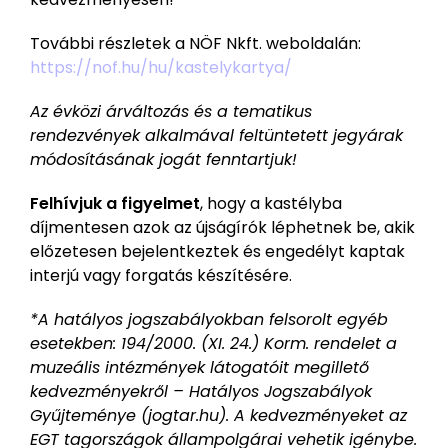
További részletek a NÖF Nkft. weboldalán:
https://nof.hu/hu/kastelykartya/
Az évközi árváltozás és a tematikus
rendezvények alkalmával feltüntetett jegyárak
módosításának jogát fenntartjuk!
Felhívjuk a figyelmet
, hogy a kastélyba
díjmentesen azok az újságírók léphetnek be, akik
előzetesen bejelentkeztek és engedélyt kaptak
interjú vagy forgatás készítésére.
*A hatályos jogszabályokban felsorolt egyéb
esetekben: 194/2000. (XI. 24.) Korm. rendelet a
muzeális intézmények látogatóit megillető
kedvezményekről – Hatályos Jogszabályok
Gyűjteménye (jogtar.hu). A kedvezményeket az
EGT tagországok állampolgárai vehetik igénybe.