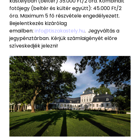
kastélyban (beltér) 35.000 Ft/2 óra. Kombinált
fotójegy (beltér és kültér együtt): 45.000 Ft/2
óra. Maximum 5 fő részvétele engedélyezett.
Bejelentkezés kizárólag
emailben:
info@tiszakastely.hu
. Jegyváltás a
jegypénztárban. Kérjük számlaigényét előre
szíveskedjék jelezni!