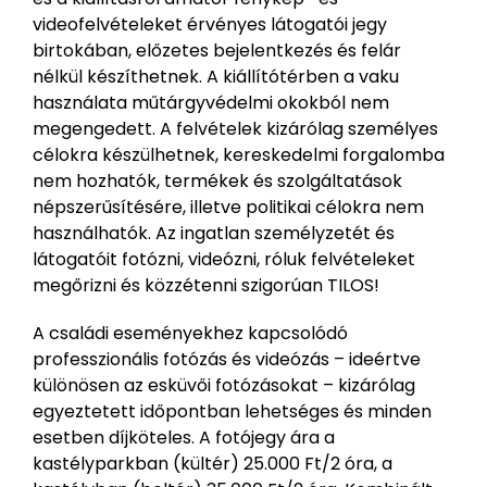
videofelvételeket érvényes látogatói jegy
birtokában, előzetes bejelentkezés és felár
nélkül készíthetnek. A kiállítótérben a vaku
használata műtárgyvédelmi okokból nem
megengedett. A felvételek kizárólag személyes
célokra készülhetnek, kereskedelmi forgalomba
nem hozhatók, termékek és szolgáltatások
népszerűsítésére, illetve politikai célokra nem
használhatók. Az ingatlan személyzetét és
látogatóit fotózni, videózni, róluk felvételeket
megőrizni és közzétenni szigorúan TILOS!
A családi eseményekhez kapcsolódó
professzionális fotózás és videózás – ideértve
különösen az esküvői fotózásokat – kizárólag
egyeztetett időpontban lehetséges és minden
esetben díjköteles. A fotójegy ára a
kastélyparkban (kültér) 25.000 Ft/2 óra, a