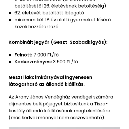
betöltésétől 26. életévének betöltéséig)
62. életévét betöltött látogató
minimum két 18 év alatti gyermeket kísérő
közeli hozzátartozó
Kombinált jegyár (Geszt-Szabadkígyós):
Felnőtt:
7 000 Ft/fő
Kedvezményes:
3 500 Ft/fő
Geszti lakcímkártyával ingyenesen
látogatható az állandó kiállítás.
Az Arany János Vendégház vendégei számára
díjmentes belépőjegyet biztosítunk a Tisza-
kastély állandó kiállításának megtekintésére
(más kedvezménnyel nem összevonható).