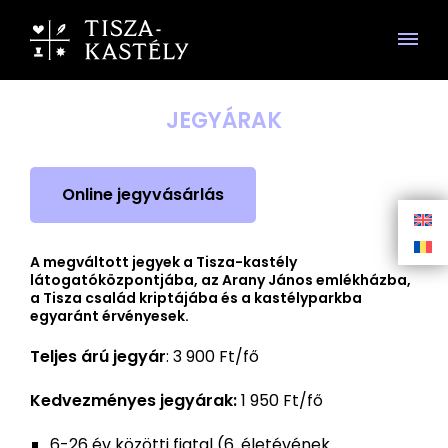
JEGYÁRAK
Online jegyvásárlás
A megváltott jegyek a Tisza-kastély
látogatóközpontjába, az Arany János emlékházba,
a Tisza család kriptájába és a kastélyparkba
egyaránt érvényesek.
Teljes árú jegyár
: 3 900 Ft/fő
Kedvezményes jegyárak:
1 950 Ft/fő
6-26 év közötti fiatal (6. életévének