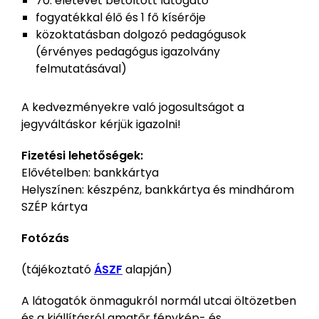
70. életévét betöltött látogató
fogyatékkal élő és 1 fő kísérője
közoktatásban dolgozó pedagógusok
(érvényes pedagógus igazolvány
felmutatásával)
A kedvezményekre való jogosultságot a
jegyváltáskor kérjük igazolni!
Fizetési lehetőségek:
Elővételben: bankkártya
Helyszínen: készpénz, bankkártya és mindhárom
SZÉP kártya
Fotózás
(tájékoztató
ÁSZF
alapján)
A látogatók önmagukról normál utcai öltözetben
és a kiállításról amatőr fénykép- és