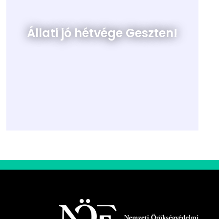
Állati jó hétvége Geszten!