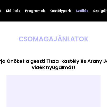
t
Kiállítás
Programok
Kastélypark
Szállás
Szolgál
CSOMAGAJÁNLATOK
ja Önöket a geszti Tisza-kastély és Arany J
vidék nyugalmát!