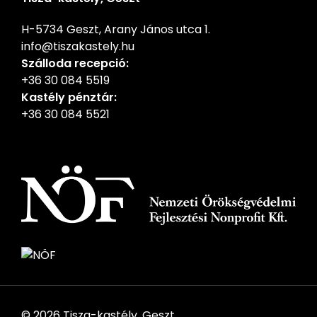
H-5734 Geszt, Arany János utca 1.
info@tiszakastely.hu
Szálloda recepció:
+36 30 084 5519
Kastély pénztár:
+36 30 084 5521
© 2026 Tisza-kastély, Geszt