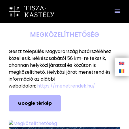
MEGKÖZELÍTHETŐSÉG
Geszt település Magyarország határszéléhez
közel esik. Békéscsabától 56 km-re fekszik,
ahonnan helyközi járattal és közúton is
megközelíthető. Helyközi járat menetrend és
információ az alábbi
weboldalon:
https://menetrendek.hu/
Google térkép