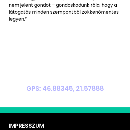
nem jelent gondot – gondoskodunk róla, hogy a
látogatás minden szempontból zökkenőmentes
legyen.”
GPS: 46.88345, 21.57888
IMPRESSZUM