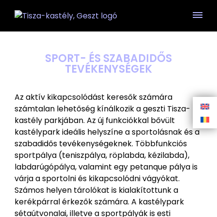
SPORT- ÉS SZABADIDŐS
TEVÉKENYSÉGEK
Az aktív kikapcsolódást keresők számára
számtalan lehetőség kínálkozik a geszti Tisza-
kastély parkjában. Az új funkciókkal bővült
kastélypark ideális helyszíne a sportolásnak és a
szabadidős tevékenységeknek. Többfunkciós
sportpálya (teniszpálya, röplabda, kézilabda),
labdarúgópálya, valamint egy petanque pálya is
várja a sportolni és kikapcsolódni vágyókat.
Számos helyen tárolókat is kialakítottunk a
kerékpárral érkezők számára. A kastélypark
sétaútvonalai, illetve a sportpályák is esti