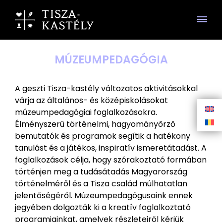
MÚZEUMPEDAGÓGIA
A geszti Tisza-kastély változatos aktivitásokkal
várja az általános- és középiskolásokat
múzeumpedagógiai foglalkozásokra.
Élményszerű történelmi, hagyományőrző
bemutatók és programok segítik a hatékony
tanulást és a játékos, inspiratív ismeretátadást. A
foglalkozások célja, hogy szórakoztató formában
történjen meg a tudásátadás Magyarország
történelméről és a Tisza család múlhatatlan
jelentőségéről. Múzeumpedagógusaink ennek
jegyében dolgozták ki a kreatív foglalkoztató
programjainkat, amelyek részleteiről kérjük