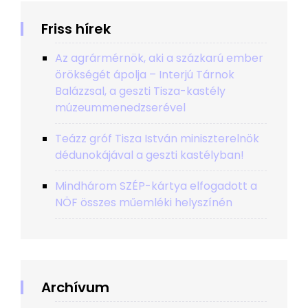
Friss hírek
Az agrármérnök, aki a százkarú ember
örökségét ápolja – Interjú Tárnok
Balázzsal, a geszti Tisza-kastély
múzeummenedzserével
Teázz gróf Tisza István miniszterelnök
dédunokájával a geszti kastélyban!
Mindhárom SZÉP-kártya elfogadott a
NÖF összes műemléki helyszínén
Archívum